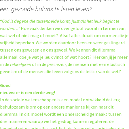
een gezonde balans te leren leven?
“
God is degene die tussenbeide komt, juist als het leuk begint te
worden…”
Hoe vaak denken we over geloof vooral in termen van
wat wel of niet mag of moet? Alsof alles draait om normen die je
vrijheid beperken. We worden daardoor heen en weer geslingerd
tussen ons geweten en ons gevoel. We kennen dit dilemma
allemaal: doe je wat je leuk vindt of wat hoort? Herken jij je meer
in de
rekkelijken
of in de
preciezen
, de mensen met een elastisch
geweten of de mensen die leven volgens de letter van de wet?
Goed
nieuws: er is een derde weg!
In de sociale wetenschappen is een model ontwikkeld dat erg
behulpzaam is om op een andere manier te kijken naar dit
dilemma. In dit model wordt een onderscheid gemaakt tussen
drie manieren waarop we het gedrag kunnen reguleren: de
bounded set waarin alles vast ligt, de fuzzy set waarin ieder zijn