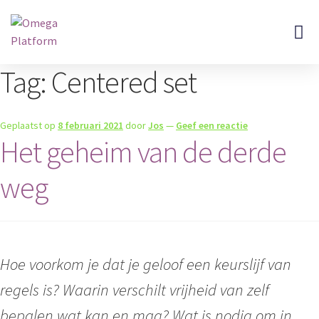
Omega Doss
Over Ons
Tag:
Centered set
Geplaatst op
8 februari 2021
door
Jos
—
Geef een reactie
Het geheim van de derde
weg
Hoe voorkom je dat je geloof een keurslijf van
regels is?
Waarin verschilt vrijheid van zelf
bepalen wat kan en mag?
Wat is nodig om in